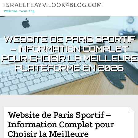
Skip to content
ISRAELFEAYV.LOOK4BLOG.COM
Welcome to our Blog!
WEBSITE DE PARIS SPORTIF
– INFORMATION COMPLET
POUR CHOISIR LA MEILLEURE
PLATEFORME EN 2026
Website de Paris Sportif –
Information Complet pour
Choisir la Meilleure