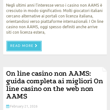
Negli ultimi anni l’interesse verso i casino non AAMS è
cresciuto in modo significativo. Molti giocatori italiani
cercano alternative ai portali con licenza italiana,
orientandosi verso piattaforme internazionali. I On line
casino non AAMS, oggi spesso definiti anche arrive
siti con licenza estera,
READ MORE
On line casino non AAMS:
guida completa ai migliori On
line casino on the web non
AAMS
February 21, 2026